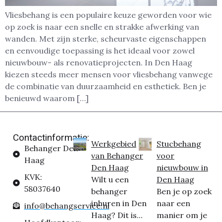
Vliesbehang is een populaire keuze geworden voor wie
op zoek is naar een snelle en strakke afwerking van
wanden. Met zijn sterke, scheurvaste eigenschappen
en eenvoudige toepassing is het ideaal voor zowel
nieuwbouw- als renovatieprojecten. In Den Haag
kiezen steeds meer mensen voor vliesbehang vanwege
de combinatie van duurzaamheid en esthetiek. Ben je
benieuwd waarom […]
Contactinformatie:
Werkgebied
Stucbehang
Behanger Den
van Behanger
voor
Haag
Den Haag
nieuwbouw in
KVK:
Wilt u een
Den Haag
58037640
behanger
Ben je op zoek
inhuren in Den
naar een
info@behangservice.nl
Haag? Dit is...
manier om je