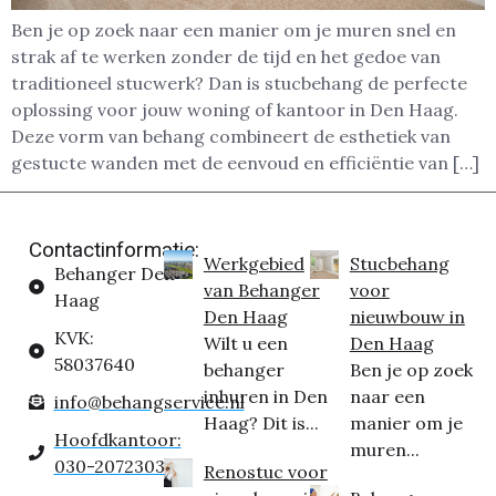
Ben je op zoek naar een manier om je muren snel en
strak af te werken zonder de tijd en het gedoe van
traditioneel stucwerk? Dan is stucbehang de perfecte
oplossing voor jouw woning of kantoor in Den Haag.
Deze vorm van behang combineert de esthetiek van
gestucte wanden met de eenvoud en efficiëntie van […]
Contactinformatie:
Werkgebied
Stucbehang
Behanger Den
van Behanger
voor
Haag
Den Haag
nieuwbouw in
KVK:
Wilt u een
Den Haag
58037640
behanger
Ben je op zoek
inhuren in Den
naar een
info@behangservice.nl
Haag? Dit is...
manier om je
Hoofdkantoor:
muren...
030-2072303
Renostuc voor