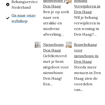
nieuwbouw in
Behang
Behangservice
Den Haag
Verwijderen in
Nederland
Ben je op zoek
Den Haag
Ga naar onze
naar een
Wil je behang
webshop
strakke en
verwijderen in
moderne
een woning in
afwerking...
Den Haag?...
Nieuwbouw
Bouwbehang
Den Haag
voor
Gefeliciteerd
nieuwbouw in
met je bent
Den Haag
uitgeloot voor
Steeds meer
nieuwbouw
mensen in Den
Den Haag!
Haag zien de
Een...
voordelen
van...