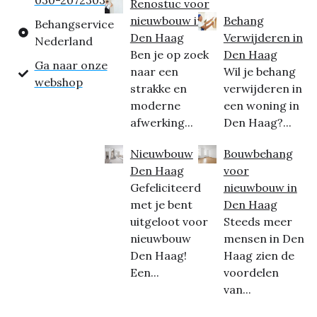
030-2072303
Renostuc voor
nieuwbouw in
Behang
Behangservice
Den Haag
Verwijderen in
Nederland
Ben je op zoek
Den Haag
Ga naar onze
naar een
Wil je behang
webshop
strakke en
verwijderen in
moderne
een woning in
afwerking...
Den Haag?...
Nieuwbouw
Bouwbehang
Den Haag
voor
Gefeliciteerd
nieuwbouw in
met je bent
Den Haag
uitgeloot voor
Steeds meer
nieuwbouw
mensen in Den
Den Haag!
Haag zien de
Een...
voordelen
van...