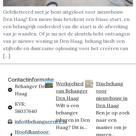
Gefeliciteerd met je bent uitgeloot voor nieuwbouw
Den Haag! Een nieuw huis betekent een frisse start, en
een belangrijk onderdeel van die start is de afwerking
van je wanden. Of je nu net de sleutels hebt ontvangen
van je nieuwe woning in Den Haag, behang biedt een
stijlvolle en duurzame oplossing voor het creëren van
[…]
Contactinformatie:
Werkgebied
Stucbehang
Behanger Den
van Behanger
voor
Haag
Den Haag
nieuwbouw in
KVK:
Wilt u een
Den Haag
58037640
behanger
Ben je op zoek
inhuren in Den
naar een
info@behangservice.nl
Haag? Dit is...
manier om je
Hoofdkantoor:
muren...