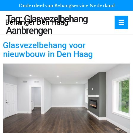
Onderdeel van Behangservice Nederland
Tag:
Glasvezelbehang
Behanger Den Haag
Aanbrengen
Glasvezelbehang voor
nieuwbouw in Den Haag