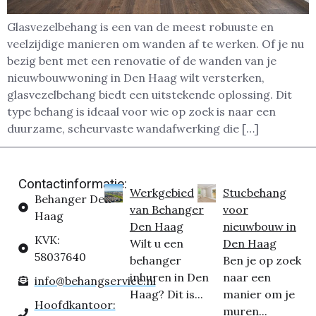
Glasvezelbehang is een van de meest robuuste en
veelzijdige manieren om wanden af te werken. Of je nu
bezig bent met een renovatie of de wanden van je
nieuwbouwwoning in Den Haag wilt versterken,
glasvezelbehang biedt een uitstekende oplossing. Dit
type behang is ideaal voor wie op zoek is naar een
duurzame, scheurvaste wandafwerking die […]
Contactinformatie:
Werkgebied
Stucbehang
Behanger Den
van Behanger
voor
Haag
Den Haag
nieuwbouw in
KVK:
Wilt u een
Den Haag
58037640
behanger
Ben je op zoek
inhuren in Den
naar een
info@behangservice.nl
Haag? Dit is...
manier om je
Hoofdkantoor:
muren...