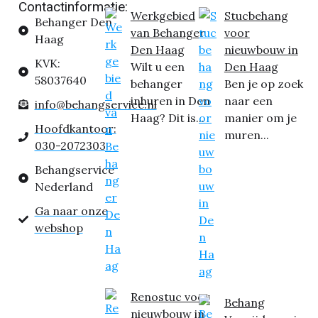
Contactinformatie:
Werkgebied
Stucbehang
Behanger Den
van Behanger
voor
Haag
Den Haag
nieuwbouw in
KVK:
Wilt u een
Den Haag
58037640
behanger
Ben je op zoek
inhuren in Den
naar een
info@behangservice.nl
Haag? Dit is...
manier om je
Hoofdkantoor:
muren...
030-2072303
Behangservice
Nederland
Ga naar onze
webshop
Renostuc voor
Behang
nieuwbouw in