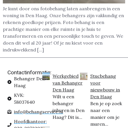
Je kunt door ons fotobehang laten aanbrengen in een
woning in Den Haag. Onze behangers zijn vakkundig en
rekenen goedkope prijzen. Foto behang is een
prachtige manier om elke ruimte in je huis te
transformeren en een persoonlijke touch te geven. We
doen dit wel al 20 jaar! Of je nu kiest voor een
indrukwekkend […]
Contactinformatie:
Werkgebied
Stucbehang
Behanger Den
van Behanger
voor
Haag
Den Haag
nieuwbouw in
KVK:
Wilt u een
Den Haag
58037640
behanger
Ben je op zoek
inhuren in Den
naar een
info@behangservice.nl
Haag? Dit is...
manier om je
Hoofdkantoor:
muren...