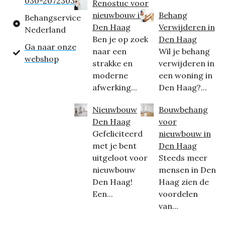
030-2072303
Renostuc voor
nieuwbouw in
Behang
Behangservice
Den Haag
Verwijderen in
Nederland
Ben je op zoek
Den Haag
Ga naar onze
naar een
Wil je behang
webshop
strakke en
verwijderen in
moderne
een woning in
afwerking...
Den Haag?...
Nieuwbouw
Bouwbehang
Den Haag
voor
Gefeliciteerd
nieuwbouw in
met je bent
Den Haag
uitgeloot voor
Steeds meer
nieuwbouw
mensen in Den
Den Haag!
Haag zien de
Een...
voordelen
van...