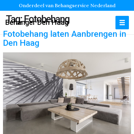
Onderdeel van Behangservice Nederland
Tag:
Fotobehang
Behanger Den Haag
Fotobehang laten Aanbrengen in
Den Haag