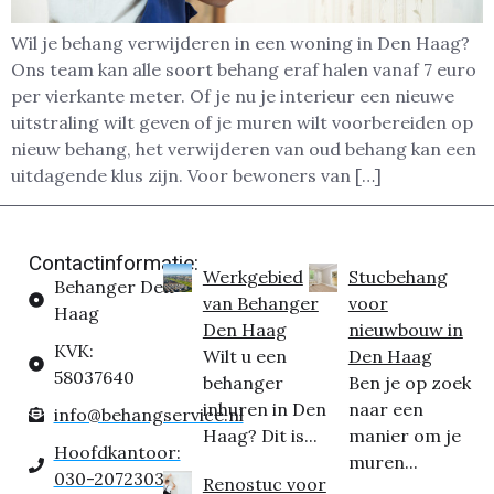
Wil je behang verwijderen in een woning in Den Haag?
Ons team kan alle soort behang eraf halen vanaf 7 euro
per vierkante meter. Of je nu je interieur een nieuwe
uitstraling wilt geven of je muren wilt voorbereiden op
nieuw behang, het verwijderen van oud behang kan een
uitdagende klus zijn. Voor bewoners van […]
Contactinformatie:
Werkgebied
Stucbehang
Behanger Den
van Behanger
voor
Haag
Den Haag
nieuwbouw in
KVK:
Wilt u een
Den Haag
58037640
behanger
Ben je op zoek
inhuren in Den
naar een
info@behangservice.nl
Haag? Dit is...
manier om je
Hoofdkantoor:
muren...
030-2072303
Renostuc voor